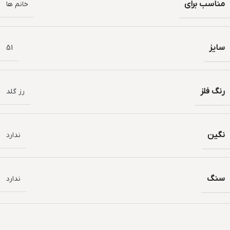
مناسب برای
خانم ها
سایز
51
رنگ فلز
رز گلد
نگین
ندارد
سنگ
ندارد